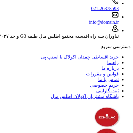
021-26378593
info@domain.ir
نیاوران سه راه اقدسیه مجتمع اطلس مال طبقه G3 واحد ۳۰۳۷
دسترسی سریع
خرید اقساطی چمدان اکولاک با اسنپ پی
راهنما
درباره ما
قوانین و مقررات
تماس با ما
حریم خصوصی
ثبت گارانتی
باشگاه مشتریان اکولاک اطلس مال