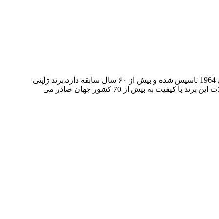
‎برند اکولاک برند مشهور ژاپنی یک برند بسیار قدیمی و‌ معتبر در صنعت تولید چمدان مسافرتی، کوله پشتی و ملزومات سفر است که در سال 1964 تاسیس شده و بیش از ۶۰ سال سابقه دارد،برند ژاپنی
ECHOLAC صاحب رتبه اول در اسیا و رتبه سوم در جهان به دلیل کیفیت ممتاز و طراحی برتر در تولید انواع چمدان مسافرتی است.محصولات این برند با کیفیت به بیش از 70 کشور جهان صادر می