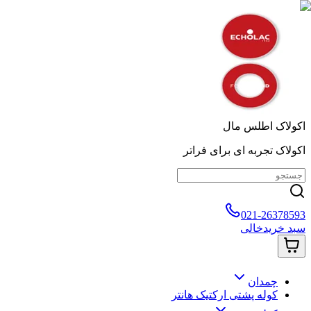
اکولاک اطلس مال
اکولاک تجربه ای برای فراتر
021-26378593
سبد خرید
خالی
چمدان
کوله پشتی ارکتیک هانتر