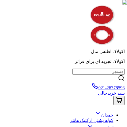
اکولاک اطلس مال
اکولاک تجربه ای برای فراتر
021-26378593
سبد خرید
خالی
چمدان
کوله پشتی ارکتیک هانتر