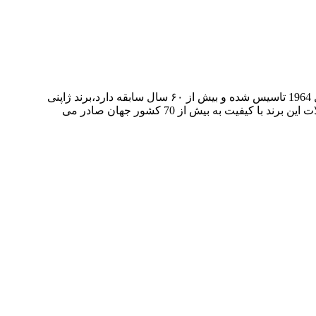
‎برند اکولاک برند مشهور ژاپنی یک برند بسیار قدیمی و‌ معتبر در صنعت تولید چمدان مسافرتی، کوله پشتی و ملزومات سفر است که در سال 1964 تاسیس شده و بیش از ۶۰ سال سابقه دارد،برند ژاپنی
ECHOLAC صاحب رتبه اول در اسیا و رتبه سوم در جهان به دلیل کیفیت ممتاز و طراحی برتر در تولید انواع چمدان مسافرتی است.محصولات این برند با کیفیت به بیش از 70 کشور جهان صادر می