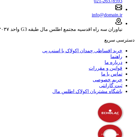
021-26378593
info@domain.ir
نیاوران سه راه اقدسیه مجتمع اطلس مال طبقه G3 واحد ۳۰۳۷
دسترسی سریع
خرید اقساطی چمدان اکولاک با اسنپ پی
راهنما
درباره ما
قوانین و مقررات
تماس با ما
حریم خصوصی
ثبت گارانتی
باشگاه مشتریان اکولاک اطلس مال