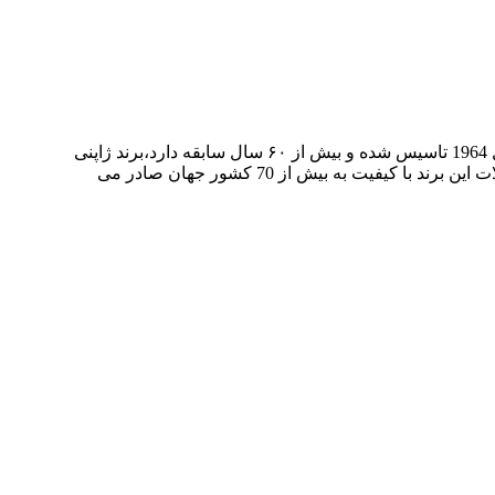
‎برند اکولاک برند مشهور ژاپنی یک برند بسیار قدیمی و‌ معتبر در صنعت تولید چمدان مسافرتی، کوله پشتی و ملزومات سفر است که در سال 1964 تاسیس شده و بیش از ۶۰ سال سابقه دارد،برند ژاپنی
ECHOLAC صاحب رتبه اول در اسیا و رتبه سوم در جهان به دلیل کیفیت ممتاز و طراحی برتر در تولید انواع چمدان مسافرتی است.محصولات این برند با کیفیت به بیش از 70 کشور جهان صادر می