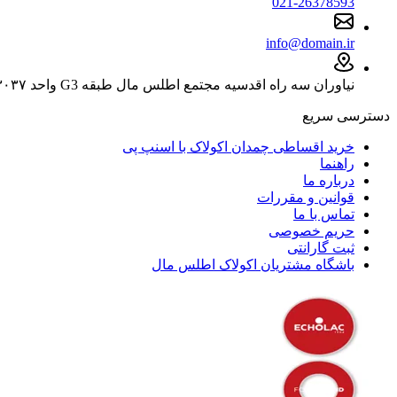
021-26378593
info@domain.ir
نیاوران سه راه اقدسیه مجتمع اطلس مال طبقه G3 واحد ۳۰۳۷
دسترسی سریع
خرید اقساطی چمدان اکولاک با اسنپ پی
راهنما
درباره ما
قوانین و مقررات
تماس با ما
حریم خصوصی
ثبت گارانتی
باشگاه مشتریان اکولاک اطلس مال