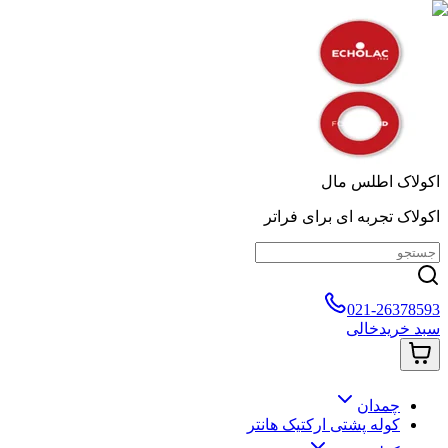
اکولاک اطلس مال
اکولاک تجربه ای برای فراتر
021-26378593
سبد خرید
خالی
چمدان
کوله پشتی ارکتیک هانتر